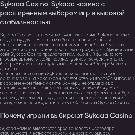
Sykaaa Casino: Sykaaa казино с
расширенным выбором игр и высокой
стабильностью
Sykaaa Casino — это официальная платформа Sykaaa казино,
созданная для комфортной и безопасной игры онлайн.
Основной акцент сделан на стабильности работы, быстрой
загрузке слотов и чёткой навигации по разделам. Официальный
сайт Sykaaa Casino предлагает полноценный функционал:
игровые автоматы, лайв-казино, турниры, бонусные акции,
быстрые выплаты и актуальные зеркала для бесперебойного
доступа.
С первого посещения Sykaaa казино заметно, что проект
ориентирован на максимальное удобство. Интерфейс выполнен
в современном тёмном стиле, баннеры не отвлекают, а
ключевые кнопки — регистрация, вход, раздел бонусов и
зеркало — вынесены в верхнюю панель. Платформа не требует
лишних действий: игроку достаточно зарегистрироваться и
сразу можно переходить к игре в любые слоты Sykaaa Casino.
Почему игроки выбирают Sykaaa Casino
Sykaaa казино выделяется среди аналогов благодаря
стабильности, честности работы и широкому выбору