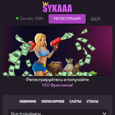
Онлайн:
1589
РЕГИСТРАЦИЯ
ВХОД
Welcome pack
100% НА ПЕРВЫЙ ДЕПОЗИТ!
НОВИНКИ
ПОПУЛЯРНОЕ
СЛОТЫ
СТОЛЫ