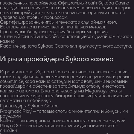
проверенных провайдеров. Официальный сайт Sykaaa Casino
подходит как новичкам, так и опытным пользователям, которые
ценят быстрый доступ, честные казино-алгоритмы и простое
управление игровым процессом.
Сертифицированные игры и генератор случайных чисел.
Быстрые выплаты и множество платёжных методов.
Прозрачные бонусные условия без скрытых правил.
Стильный тёмный интерфейс, сочетающийся с дизайном Sykaaa
казино.
Рабочие зеркала Sykaaa Casino для круглосуточного доступа.
Игры и провайдеры Sykaaa казино
Игровой каталог Sykaaa Casino включает сотни слотов, лайв-
столы с профессиональными дилерами и специальные игровые
события. Sykaaa казино сотрудничает с ведущими мировыми
провайдерами, обеспечивая стабильную отдачу и честность
каждого автомата. В каталоге доступны Megaways-слоты,
прогрессивные джекпоты, быстрые краш-игры и классические
автоматы на любой вкус.
Провайдеры Sykaaa Casino
Pragmatic Play — топовые слоты с множителями и бонусными
раундами.
NetEnt — легендарные игровые автоматы с высокой отдачей.
Play’n GO — классические механики и динамичные слот-
линейки.